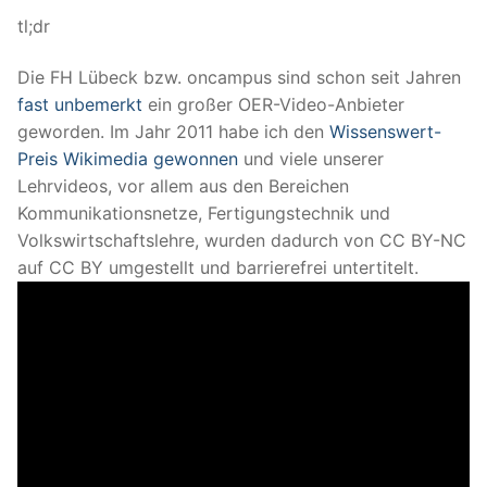
tl;dr
Die FH Lübeck bzw. oncampus sind schon seit Jahren
fast unbemerkt
ein großer OER-Video-Anbieter
geworden. Im Jahr 2011 habe ich den
Wissenswert-
Preis Wikimedia gewonnen
und viele unserer
Lehrvideos, vor allem aus den Bereichen
Kommunikationsnetze, Fertigungstechnik und
Volkswirtschaftslehre, wurden dadurch von CC BY-NC
auf CC BY umgestellt und barrierefrei untertitelt.