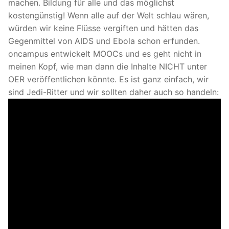
machen. Bildung für alle und das möglichst
kostengünstig! Wenn alle auf der Welt schlau wären,
würden wir keine Flüsse vergiften und hätten das
Gegenmittel von AIDS und Ebola schon erfunden.
oncampus entwickelt MOOCs und es geht nicht in
meinen Kopf, wie man dann die Inhalte NICHT unter
OER veröffentlichen könnte. Es ist ganz einfach, wir
sind Jedi-Ritter und wir sollten daher auch so handeln: