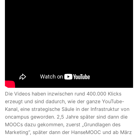
Die Videos haben inzwischen rund 400.000 Klicks
erzeugt und sind dadurch, wie der ganze YouTube-
Kanal, eine strategische Säule in der Infrastruktur von
oncampus geworden. 2,5 Jahre später sind dann die
MOOCs dazu gekommen, zuerst „Grundlagen des
Marketing“, später dann der HanseMOOC und ab März