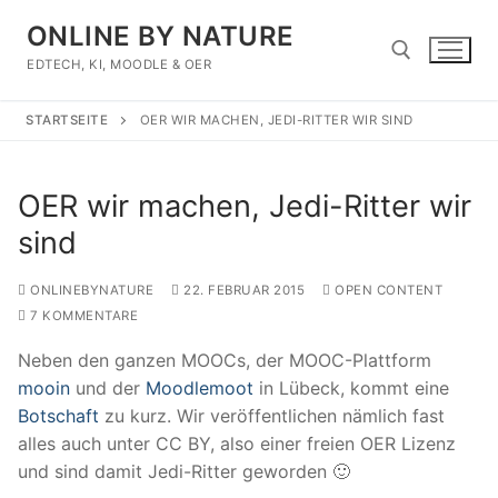
Zum
ONLINE BY NATURE
Inhalt
springen
EDTECH, KI, MOODLE & OER
STARTSEITE
OER WIR MACHEN, JEDI-RITTER WIR SIND
Suchen nach:
OER wir machen, Jedi-Ritter wir
sind
ONLINEBYNATURE
22. FEBRUAR 2015
OPEN CONTENT
7 KOMMENTARE
Neben den ganzen MOOCs, der MOOC-Plattform
mooin
und der
Moodlemoot
in Lübeck, kommt eine
Botschaft
zu kurz. Wir veröffentlichen nämlich fast
alles auch unter CC BY, also einer freien OER Lizenz
und sind damit Jedi-Ritter geworden 🙂