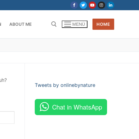
N
ABOUT ME
HOME
MENÜ
uh?
Tweets by onlinebynature
Chat in WhatsApp