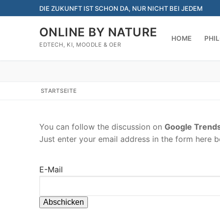
Zum
DIE ZUKUNFT IST SCHON DA, NUR NICHT BEI JEDEM
Inhalt
springen
ONLINE BY NATURE
HOME
PHI
EDTECH, KI, MOODLE & OER
STARTSEITE
You can follow the discussion on
Google Trends
Just enter your email address in the form here be
E-Mail