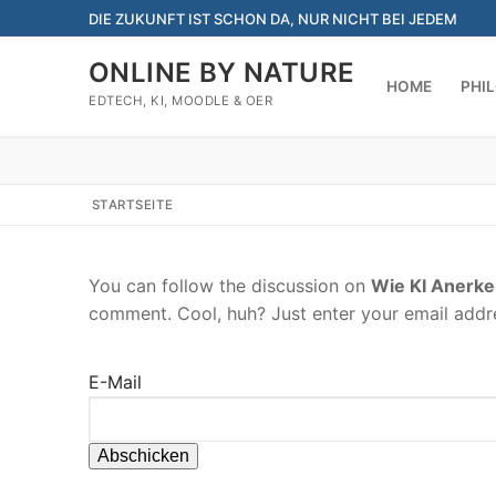
Zum
DIE ZUKUNFT IST SCHON DA, NUR NICHT BEI JEDEM
Inhalt
springen
ONLINE BY NATURE
HOME
PHI
EDTECH, KI, MOODLE & OER
STARTSEITE
You can follow the discussion on
Wie KI Anerk
comment. Cool, huh? Just enter your email addres
E-Mail