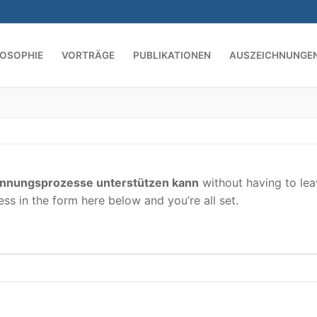
LOSOPHIE
VORTRÄGE
PUBLIKATIONEN
AUSZEICHNUNGE
Suchen nach:
ennungsprozesse unterstützen kann
without having to lea
s in the form here below and you’re all set.