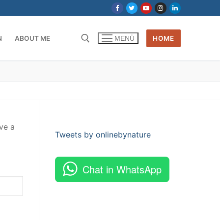
N
ABOUT ME
HOME
MENÜ
ve a
Tweets by onlinebynature
Chat in WhatsApp