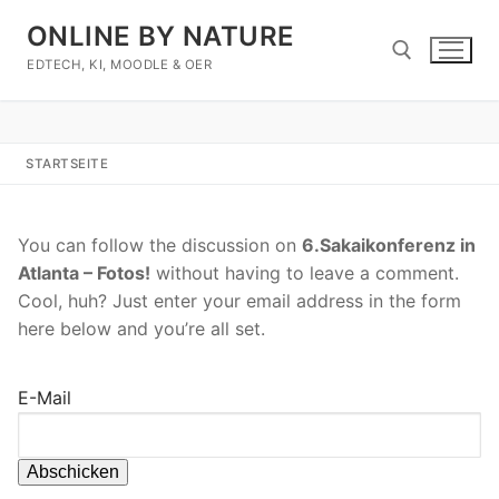
Zum
ONLINE BY NATURE
Inhalt
springen
EDTECH, KI, MOODLE & OER
Suchen nach:
STARTSEITE
You can follow the discussion on
6.Sakaikonferenz in
Atlanta – Fotos!
without having to leave a comment.
Cool, huh? Just enter your email address in the form
here below and you’re all set.
E-Mail