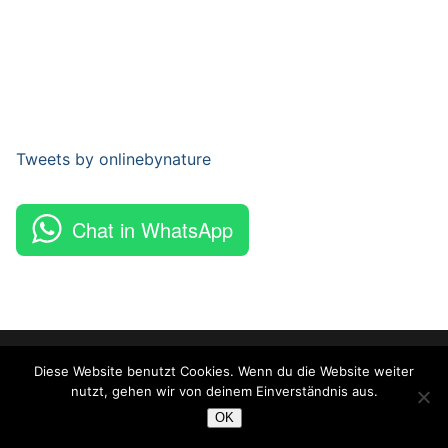
Tweets by onlinebynature
Chat in WhatsApp
Copyright © 2026 Online By Nature – Powered by
Customify
.
Diese Website benutzt Cookies. Wenn du die Website weiter
nutzt, gehen wir von deinem Einverständnis aus.
OK