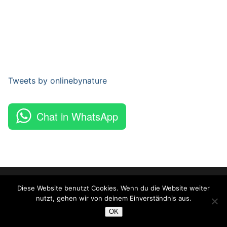
Tweets by onlinebynature
Chat in WhatsApp
Copyright © 2026 Online By Nature – Powered by
Customify
.
Diese Website benutzt Cookies. Wenn du die Website weiter
nutzt, gehen wir von deinem Einverständnis aus.
OK