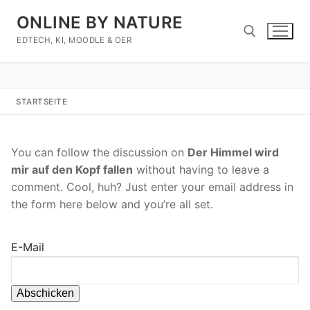
Zum
ONLINE BY NATURE
Inhalt
springen
EDTECH, KI, MOODLE & OER
Suchen nach:
STARTSEITE
You can follow the discussion on
Der Himmel wird
mir auf den Kopf fallen
without having to leave a
comment. Cool, huh? Just enter your email address in
the form here below and you’re all set.
E-Mail