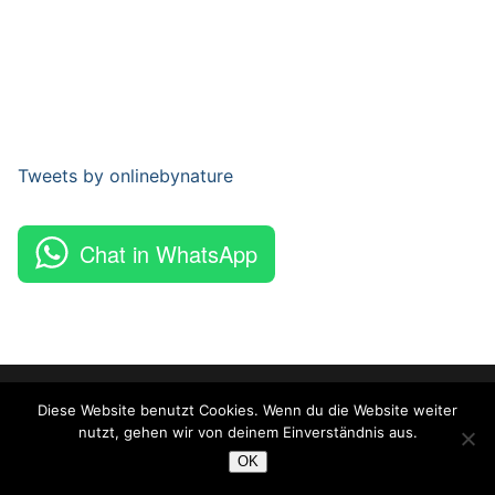
Tweets by onlinebynature
Chat in WhatsApp
Copyright © 2026 Online By Nature – Powered by
Customify
.
Diese Website benutzt Cookies. Wenn du die Website weiter
nutzt, gehen wir von deinem Einverständnis aus.
OK