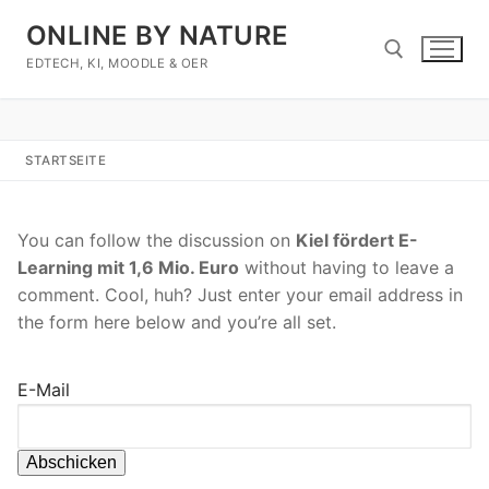
Zum
ONLINE BY NATURE
Inhalt
springen
EDTECH, KI, MOODLE & OER
Suchen nach:
STARTSEITE
You can follow the discussion on
Kiel fördert E-
Learning mit 1,6 Mio. Euro
without having to leave a
comment. Cool, huh? Just enter your email address in
the form here below and you’re all set.
E-Mail