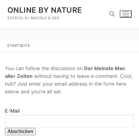
Zum
ONLINE BY NATURE
Inhalt
springen
EDTECH, KI, MOODLE & OER
Suchen nach:
STARTSEITE
You can follow the discussion on
Der kleinste Mac
aller Zeiten
without having to leave a comment. Cool,
huh? Just enter your email address in the form here
below and you’re all set.
E-Mail