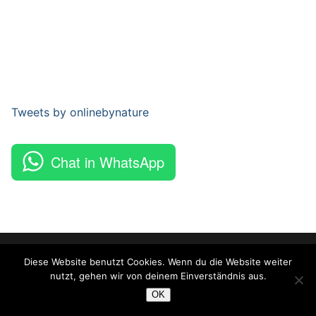
Tweets by onlinebynature
Chat in WhatsApp
Copyright © 2026 Online By Nature – Powered by
Customify
.
Diese Website benutzt Cookies. Wenn du die Website weiter
nutzt, gehen wir von deinem Einverständnis aus.
OK