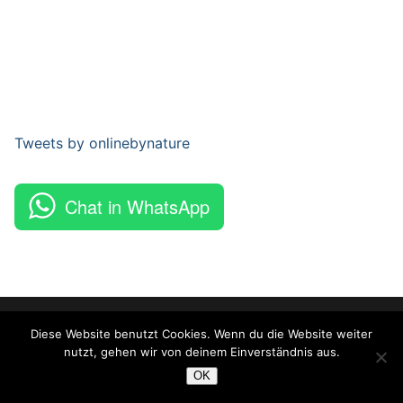
Tweets by onlinebynature
Chat in WhatsApp
Copyright © 2026 Online By Nature – Powered by
Customify
.
Diese Website benutzt Cookies. Wenn du die Website weiter
nutzt, gehen wir von deinem Einverständnis aus.
OK