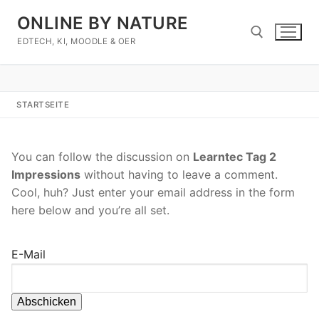
Zum
ONLINE BY NATURE
Inhalt
springen
EDTECH, KI, MOODLE & OER
Suchen nach:
STARTSEITE
You can follow the discussion on
Learntec Tag 2 
Impressions
without having to leave a comment.
Cool, huh? Just enter your email address in the form
here below and you’re all set.
E-Mail