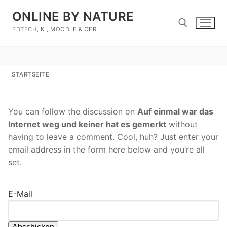
Zum
ONLINE BY NATURE
Inhalt
springen
EDTECH, KI, MOODLE & OER
Suchen nach:
STARTSEITE
You can follow the discussion on
Auf einmal war das
Internet weg und keiner hat es gemerkt
without
having to leave a comment. Cool, huh? Just enter your
email address in the form here below and you’re all
set.
E-Mail