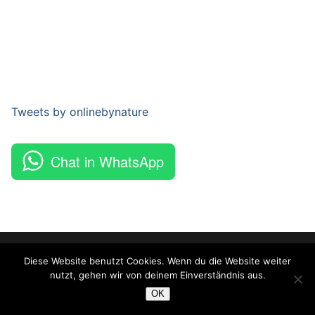
Tweets by onlinebynature
Chat in WhatsApp
Copyright © 2026 Online By Nature – Powered by
Customify
.
Diese Website benutzt Cookies. Wenn du die Website weiter
nutzt, gehen wir von deinem Einverständnis aus.
OK