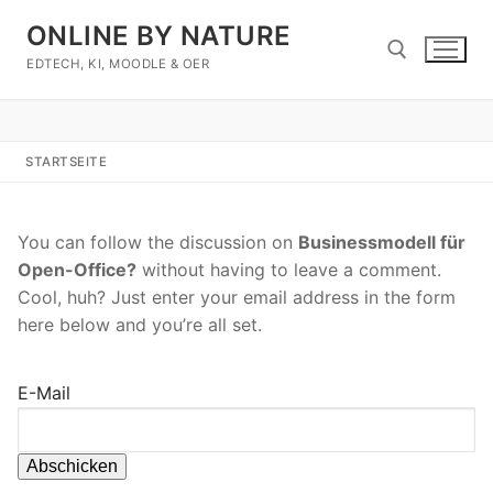
Zum
ONLINE BY NATURE
Inhalt
springen
EDTECH, KI, MOODLE & OER
Suchen nach:
STARTSEITE
You can follow the discussion on
Businessmodell für
Open-Office?
without having to leave a comment.
Cool, huh? Just enter your email address in the form
here below and you’re all set.
E-Mail