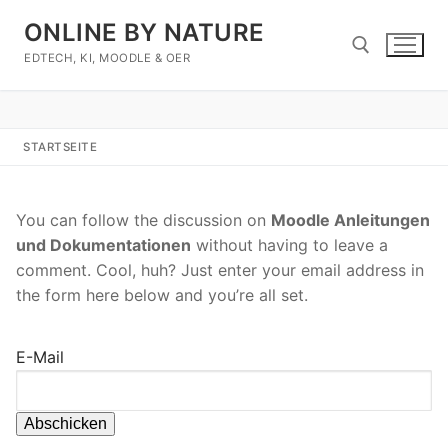
Zum
ONLINE BY NATURE
Inhalt
springen
EDTECH, KI, MOODLE & OER
Suchen nach:
STARTSEITE
You can follow the discussion on
Moodle Anleitungen
und Dokumentationen
without having to leave a
comment. Cool, huh? Just enter your email address in
the form here below and you’re all set.
E-Mail