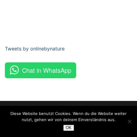
Tweets by onlinebynature
Chat in WhatsApp
Copyright © 2026 Online By Nature – Powered by
Customify
.
Diese Website benutzt Cookies. Wenn du die Website weiter
nutzt, gehen wir von deinem Einverständnis aus.
OK