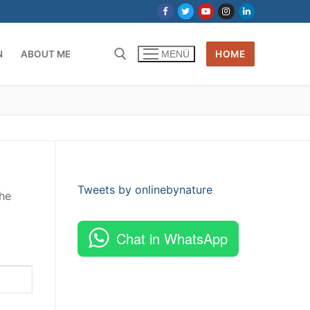
N
ABOUT ME
HOME
MENÜ
Tweets by onlinebynature
the
Chat in WhatsApp