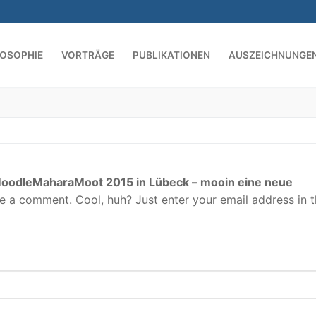
LOSOPHIE
VORTRÄGE
PUBLIKATIONEN
AUSZEICHNUNGE
Suchen nach:
oodleMaharaMoot 2015 in Lübeck – mooin eine neue
e a comment. Cool, huh? Just enter your email address in 