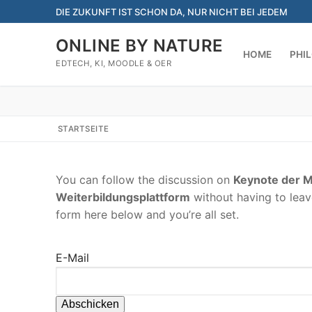
Zum
DIE ZUKUNFT IST SCHON DA, NUR NICHT BEI JEDEM
Inhalt
springen
ONLINE BY NATURE
HOME
PHI
EDTECH, KI, MOODLE & OER
STARTSEITE
You can follow the discussion on
Keynote der M
Weiterbildungsplattform
without having to leav
form here below and you’re all set.
E-Mail