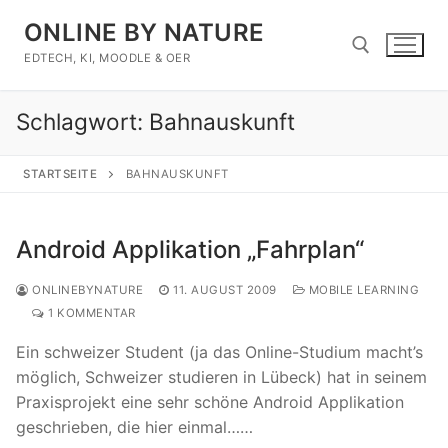
Zum
ONLINE BY NATURE
Inhalt
springen
EDTECH, KI, MOODLE & OER
Schlagwort:
Bahnauskunft
Suchen nach:
STARTSEITE
BAHNAUSKUNFT
Android Applikation „Fahrplan“
ONLINEBYNATURE
11. AUGUST 2009
MOBILE LEARNING
1 KOMMENTAR
Ein schweizer Student (ja das Online-Studium macht’s
möglich, Schweizer studieren in Lübeck) hat in seinem
Praxisprojekt eine sehr schöne Android Applikation
geschrieben, die hier einmal……