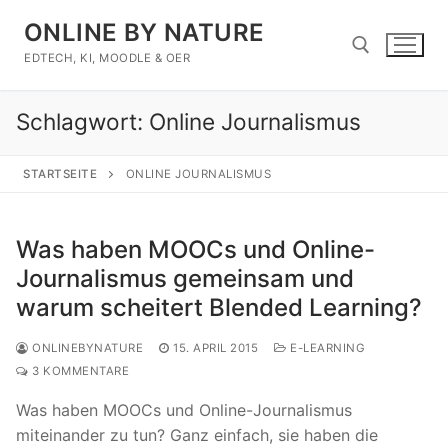
Zum
ONLINE BY NATURE
Inhalt
springen
EDTECH, KI, MOODLE & OER
Schlagwort:
Online Journalismus
Suchen nach:
STARTSEITE
ONLINE JOURNALISMUS
Was haben MOOCs und Online-
Journalismus gemeinsam und
warum scheitert Blended Learning?
ONLINEBYNATURE
15. APRIL 2015
E-LEARNING
3 KOMMENTARE
Was haben MOOCs und Online-Journalismus
miteinander zu tun? Ganz einfach, sie haben die