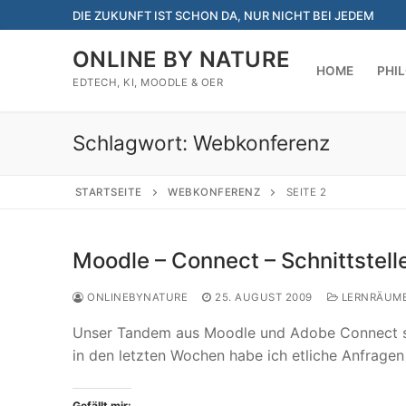
Zum
DIE ZUKUNFT IST SCHON DA, NUR NICHT BEI JEDEM
Inhalt
springen
ONLINE BY NATURE
HOME
PHI
EDTECH, KI, MOODLE & OER
Schlagwort:
Webkonferenz
STARTSEITE
WEBKONFERENZ
SEITE 2
Moodle – Connect – Schnittstell
ONLINEBYNATURE
25. AUGUST 2009
LERNRÄUM
Unser Tandem aus Moodle und Adobe Connect sch
in den letzten Wochen habe ich etliche Anfrage
Gefällt mir: