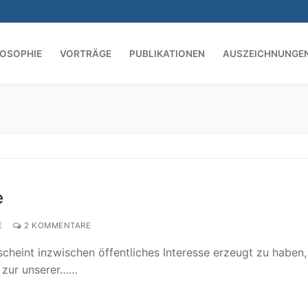
LOSOPHIE
VORTRÄGE
PUBLIKATIONEN
AUSZEICHNUNGE
Suchen nach:
e
E
2 KOMMENTARE
eint inzwischen öffentliches Interesse erzeugt zu haben,
n zur unserer……