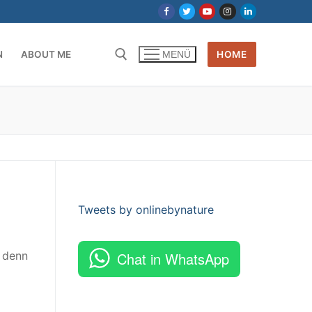
N
ABOUT ME
HOME
MENÜ
Tweets by onlinebynature
 denn
Chat in WhatsApp