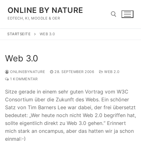
Zum
ONLINE BY NATURE
Inhalt
springen
EDTECH, KI, MOODLE & OER
STARTSEITE
WEB 3.0
Suchen nach:
Web 3.0
ONLINEBYNATURE
28. SEPTEMBER 2006
WEB 2.0
1 KOMMENTAR
Sitze gerade in einem sehr guten Vortrag vom W3C
Consortium über die Zukunft des Webs. Ein schöner
Satz von Tim Barners Lee war dabei, der frei übersetzt
bedeutet: „Wer heute noch nicht Web 2.0 begriffen hat,
sollte eigentlich direkt zu Web 3.0 gehen.“ Erinnert
mich stark an oncampus, aber das hatten wir ja schon
einmal:-)