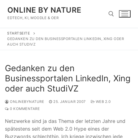
Zum
ONLINE BY NATURE
Inhalt
springen
EDTECH, KI, MOODLE & OER
STARTSEITE
Suchen nach:
GEDANKEN ZU DEN BUSINESSPORTALEN LINKEDIN, XING ODER
AUCH STUDIVZ
Gedanken zu den
Businessportalen LinkedIn, Xing
oder auch StudiVZ
ONLINEBYNATURE
25. JANUAR 2007
WEB 2.0
0 KOMMENTARE
Netzwerke sind ja das Thema der letzten Jahre und
spätestens seit dem Web 2.0 Hype eines der
Buzzwords schlechthin. Ich kriege inzwischen jede