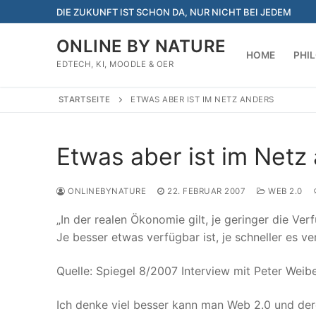
Zum
DIE ZUKUNFT IST SCHON DA, NUR NICHT BEI JEDEM
Inhalt
springen
ONLINE BY NATURE
HOME
PHI
EDTECH, KI, MOODLE & OER
STARTSEITE
ETWAS ABER IST IM NETZ ANDERS
Etwas aber ist im Netz
ONLINEBYNATURE
22. FEBRUAR 2007
WEB 2.0
„In der realen Ökonomie gilt, je geringer die Ver
Je besser etwas verfügbar ist, je schneller es ve
Quelle: Spiegel 8/2007 Interview mit Peter Weibe
Ich denke viel besser kann man Web 2.0 und der