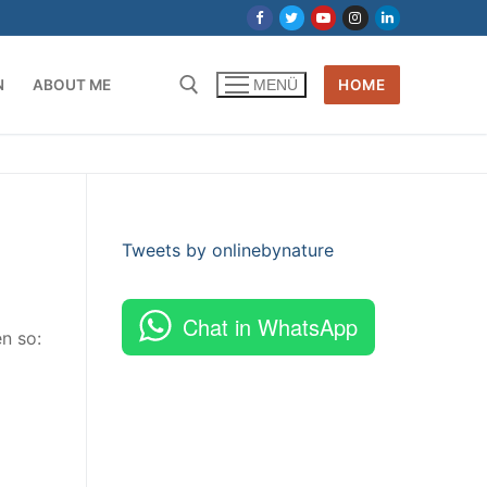
N
ABOUT ME
HOME
MENÜ
Tweets by onlinebynature
Chat in WhatsApp
en so: