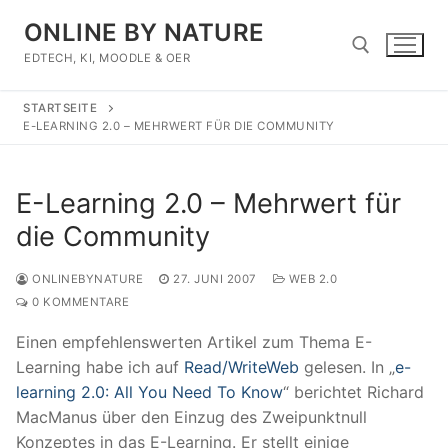
Zum
ONLINE BY NATURE
Inhalt
springen
EDTECH, KI, MOODLE & OER
STARTSEITE
Suchen nach:
E-LEARNING 2.0 – MEHRWERT FÜR DIE COMMUNITY
E-Learning 2.0 – Mehrwert für
die Community
ONLINEBYNATURE
27. JUNI 2007
WEB 2.0
0 KOMMENTARE
Einen empfehlenswerten Artikel zum Thema E-
Learning habe ich auf
Read/WriteWeb
gelesen. In „
e-
learning 2.0: All You Need To Know
“ berichtet Richard
MacManus über den Einzug des Zweipunktnull
Konzeptes in das E-Learning. Er stellt einige