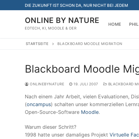
Zum
DIE ZUKUNFT IST SCHON DA, NUR NICHT BEI JEDEM
Inhalt
springen
ONLINE BY NATURE
HOME
PHI
EDTECH, KI, MOODLE & OER
STARTSEITE
BLACKBOARD MOODLE MIGRATION
Blackboard Moodle Mig
ONLINEBYNATURE
19. JULI 2007
BLACKBOARD MO
Nach einem Jahr Arbeit, vielen Evaluationen, Dis
(
oncampus
) schalten unser kommerziellen Lern
Open-Source-Software
Moodle
.
Warum dieser Schritt?
1998 hatte unser damaliges Projekt
Virtuelle Fa