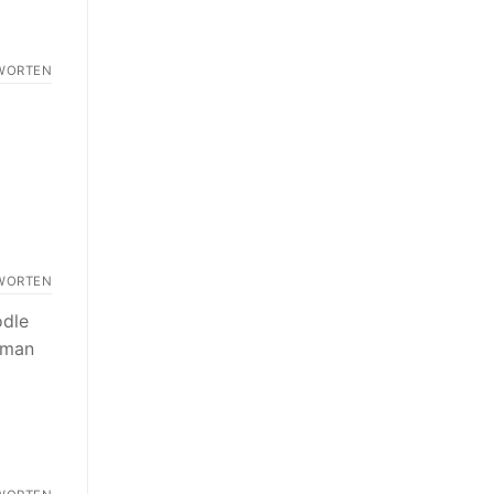
WORTEN
WORTEN
odle
 man