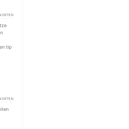
WORTEN
utze
en
en tip
WORTEN
iten