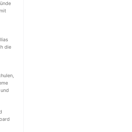
ründe
mit
lias
h die
hulen,
teme
 und
d
board