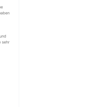
ne
 haben
 und
e sehr