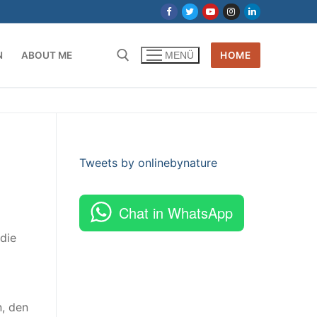
N
ABOUT ME
HOME
MENÜ
Tweets by onlinebynature
Chat in WhatsApp
die
n, den