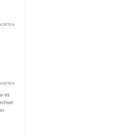
WORTEN
WORTEN
Da es
echsel
en