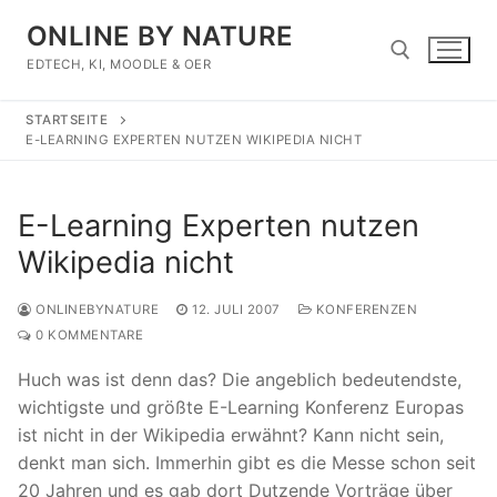
Zum
ONLINE BY NATURE
Inhalt
springen
EDTECH, KI, MOODLE & OER
STARTSEITE
Suchen nach:
E-LEARNING EXPERTEN NUTZEN WIKIPEDIA NICHT
E-Learning Experten nutzen
Wikipedia nicht
ONLINEBYNATURE
12. JULI 2007
KONFERENZEN
0 KOMMENTARE
Huch was ist denn das? Die angeblich bedeutendste,
wichtigste und größte E-Learning Konferenz Europas
ist nicht in der Wikipedia erwähnt? Kann nicht sein,
denkt man sich. Immerhin gibt es die Messe schon seit
20 Jahren und es gab dort Dutzende Vorträge über