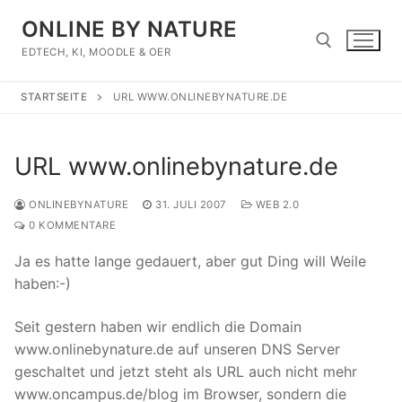
Zum
ONLINE BY NATURE
Inhalt
springen
EDTECH, KI, MOODLE & OER
STARTSEITE
URL WWW.ONLINEBYNATURE.DE
Suchen nach:
URL www.onlinebynature.de
ONLINEBYNATURE
31. JULI 2007
WEB 2.0
0 KOMMENTARE
Ja es hatte lange gedauert, aber gut Ding will Weile
haben:-)
Seit gestern haben wir endlich die Domain
www.onlinebynature.de auf unseren DNS Server
geschaltet und jetzt steht als URL auch nicht mehr
www.oncampus.de/blog im Browser, sondern die