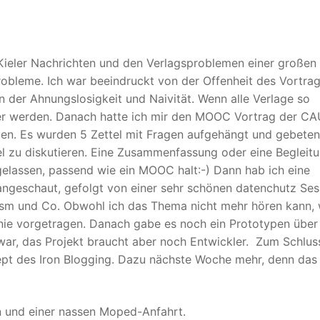
 Kieler Nachrichten und den Verlagsproblemen einer großen
robleme. Ich war beeindruckt von der Offenheit des Vortra
 der Ahnungslosigkeit und Naivität. Wenn alle Verlage so
ter werden. Danach hatte ich mir den MOOC Vortrag der CA
en. Es wurden 5 Zettel mit Fragen aufgehängt und gebeten
el zu diskutieren. Eine Zusammenfassung oder eine Begleit
gelassen, passend wie ein MOOC halt:-) Dann hab ich eine
geschaut, gefolgt von einer sehr schönen datenchutz Ses
rism und Co. Obwohl ich das Thema nicht mehr hören kann,
onie vorgetragen. Danach gabe es noch ein Prototypen über
e war, das Projekt braucht aber noch Entwickler. Zum Schlu
ept des Iron Blogging. Dazu nächste Woche mehr, denn das i
n und einer nassen Moped-Anfahrt.