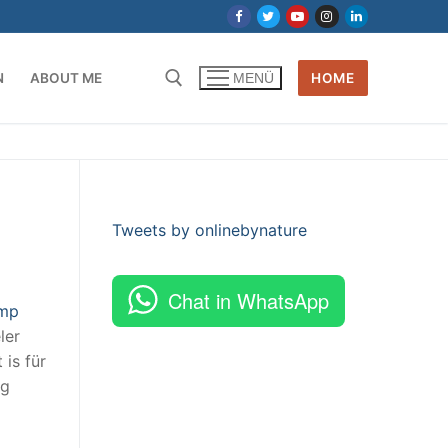
N
ABOUT ME
HOME
MENÜ
Tweets by onlinebynature
Chat in WhatsApp
mp
ler
 is für
ng