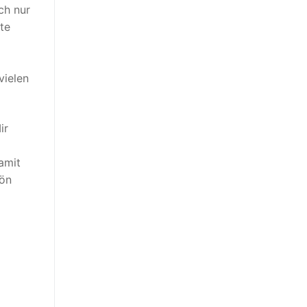
ch nur
te
vielen
ir
amit
hön