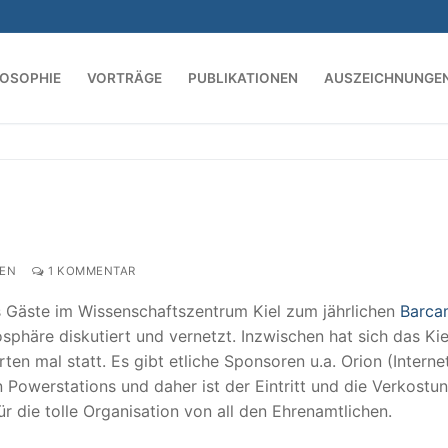
LOSOPHIE
VORTRÄGE
PUBLIKATIONEN
AUSZEICHNUNGE
Suchen nach:
EN
1 KOMMENTAR
lus Gäste im Wissenschaftszentrum Kiel zum jährlichen
Barca
häre diskutiert und vernetzt. Inzwischen hat sich das Kie
en mal statt. Es gibt etliche Sponsoren u.a. Orion (Internet
 Powerstations und daher ist der Eintritt und die Verkostu
ür die tolle Organisation von all den Ehrenamtlichen.