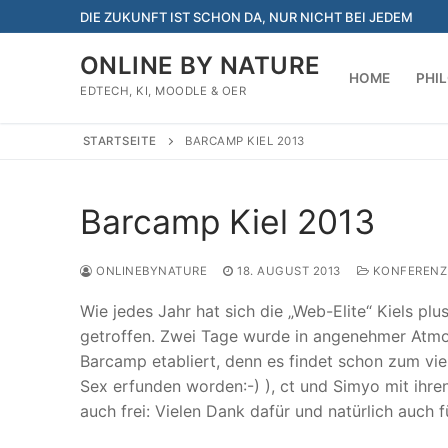
Zum
DIE ZUKUNFT IST SCHON DA, NUR NICHT BEI JEDEM
Inhalt
springen
ONLINE BY NATURE
HOME
PHI
EDTECH, KI, MOODLE & OER
STARTSEITE
BARCAMP KIEL 2013
Barcamp Kiel 2013
ONLINEBYNATURE
18. AUGUST 2013
KONFERENZ
Wie jedes Jahr hat sich die „Web-Elite“ Kiels p
getroffen. Zwei Tage wurde in angenehmer Atmosp
Barcamp etabliert, denn es findet schon zum viert
Sex erfunden worden:-) ), ct und Simyo mit ihren
auch frei: Vielen Dank dafür und natürlich auch f