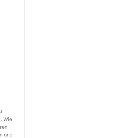
t.
. Wie
hren
en und