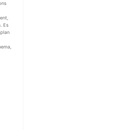
ons
ent,
. Es
nplan
Thema,