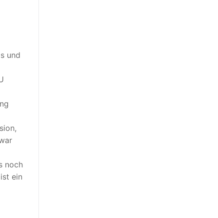
gs und
U
ung
sion,
 war
ss noch
st ein