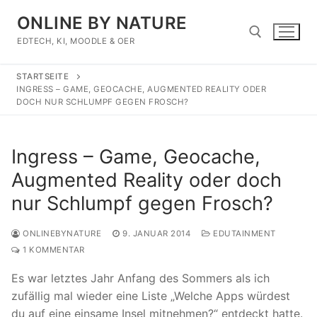
Zum
ONLINE BY NATURE
Inhalt
springen
EDTECH, KI, MOODLE & OER
STARTSEITE
Suchen nach:
INGRESS – GAME, GEOCACHE, AUGMENTED REALITY ODER
DOCH NUR SCHLUMPF GEGEN FROSCH?
Ingress – Game, Geocache,
Augmented Reality oder doch
nur Schlumpf gegen Frosch?
ONLINEBYNATURE
9. JANUAR 2014
EDUTAINMENT
1 KOMMENTAR
Es war letztes Jahr Anfang des Sommers als ich
zufällig mal wieder eine Liste „Welche Apps würdest
du auf eine einsame Insel mitnehmen?“ entdeckt hatte.