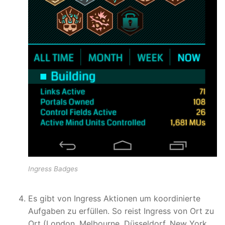
Ingress Badges
Es gibt von Ingress Aktionen um koordinierte
Aufgaben zu erfüllen. So reist Ingress von Ort zu
Ort (London, Melbourne, Düsseldorf, New York