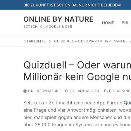
Zum
DIE ZUKUNFT IST SCHON DA, NUR NICHT BEI JEDEM
Inhalt
springen
ONLINE BY NATURE
HOME
PHI
EDTECH, KI, MOODLE & OER
STARTSEITE
QUIZDUELL – ODER WARUM DARF MAN BEI 
Quizduell – Oder waru
Millionär kein Google 
ONLINEBYNATURE
20. JANUAR 2014
E-LEARNING
Seit kurzer Zeit macht eine neue App Furore:
Qui
eine Frage und vier Antwortmöglichkeiten, wovon 
hier, man spielt gegen andere Menschen und die
über 25.000 Fragen im System sein und es komm