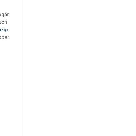
agen
sch
nzip
oder