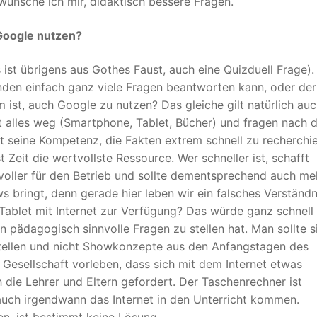
wünsche ich mir, didaktisch bessere Fragen.
 Google nutzen?
ist übrigens aus Gothes Faust, auch eine Quizduell Frage)
ekunden einfach ganz viele Fragen beantworten kann, oder der
ist, auch Google zu nutzen? Das gleiche gilt natürlich auc
t alles weg (Smartphone, Tablet, Bücher) und fragen nach
t seine Kompetenz, die Fakten extrem schnell zu recherchie
t Zeit die wertvollste Ressource. Wer schneller ist, schafft
voller für den Betrieb und sollte dementsprechend auch me
 bringt, denn gerade hier leben wir ein falsches Verständn
Tablet mit Internet zur Verfügung? Das würde ganz schnell
pädagogisch sinnvolle Fragen zu stellen hat. Man sollte s
stellen und nicht Showkonzepte aus den Anfangstagen des
Gesellschaft vorleben, dass sich mit dem Internet etwas
h die Lehrer und Eltern gefordert. Der Taschenrechner ist
 auch irgendwann das Internet in den Unterricht kommen.
en, ist bestimmt keine Lösung.