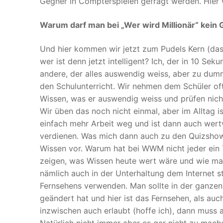
Gegner in Compterspielen gefragt werden. Hier 
Warum darf man bei „Wer wird Millionär“ kein
Und hier kommen wir jetzt zum Pudels Kern (das 
wer ist denn jetzt intelligent? Ich, der in 10 S
andere, der alles auswendig weiss, aber zu dumm 
den Schulunterricht. Wir nehmen dem Schüler of
Wissen, was er auswendig weiss und prüfen nich
Wir üben das noch nicht einmal, aber im Alltag is
einfach mehr Arbeit weg und ist dann auch wert
verdienen. Was mich dann auch zu den Quizshows
Wissen vor. Warum hat bei WWM nicht jeder ein 
zeigen, was Wissen heute wert wäre und wie man 
nämlich auch in der Unterhaltung dem Internet 
Fernsehens verwenden. Man sollte in der ganzen 
geändert hat und hier ist das Fernsehen, als auc
inzwischen auch erlaubt (hoffe ich), dann muss
Natürlich nicht immer aber es gar nicht zu mach