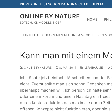
Zum
DIE ZUKUNFT IST SCHON DA, NUR NICHT BEI JEDEM
Inhalt
springen
ONLINE BY NATURE
HOME
PHI
EDTECH, KI, MOODLE & OER
STARTSEITE
KANN MAN MIT EINEM MOODLE EINEN MO
Kann man mit einem 
ONLINEBYNATURE
8. MAI 2014
LERNRÄUME
Ich könnte jetzt einfach JA schreiben und der Bl
nicht. Zuerst sollte man sich schon Gedanken 
überhaupt machen will. Ich persönlich halte seh
oder einem Forum und einem Hashtag ein freies 
durch Kostenreduktion das maximale durch Zeite
offenen Konzepte nicht funktionieren, aber sie s