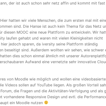
kann, der ist auch schon sehr netz affin und kommt mit fas
Hier hatten wir viele Menschen, die zum ersten mal mit ei
mmen sind. Die Hanse ist auch kein Thema für das Netz u
für diesen MOOC eine neue Plattform zu entwickeln. Wir hat
ty laufen gehabt und waren mit vielen Kleinigkeiten nicht
hier jedoch sparen, da iversity seine Plattform ständig
en beseitigt sind. Außerdem wollten wir sehen, wie schwer e
atten dies schon einmal ähnlich mit unserer Autorenplatt
berschaubaren Aufwand eine vernetzte sehr innovative Clo
tures von Moodle wie möglich und wollen eine videobasierte
ie Videos sollen auf YouTube liegen. Als großen Vorteil sah
 Forum, die Fragen und die Aktivitäten-Verfolgung und als 
icht vorhandene Responsive Design und evtl. die Performance
rhaupt ein Moodle nutzen