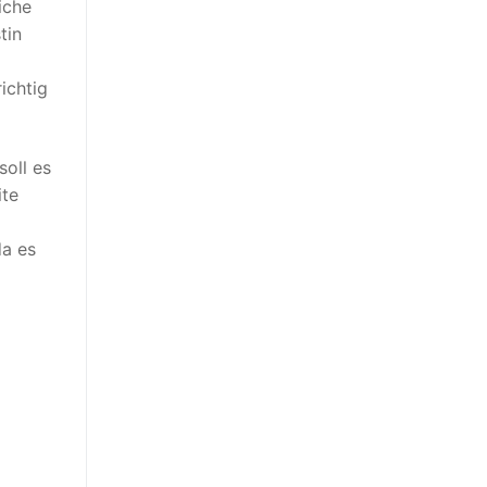
iche
tin
ichtig
soll es
ite
da es