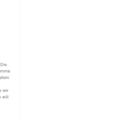
 Die
Summe
allem
e wir
 will