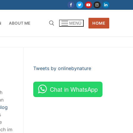
N
ABOUT ME
HOME
MENÜ
Tweets by onlinebynature
Chat in WhatsApp
ch
an
Blog
s
e
ich im