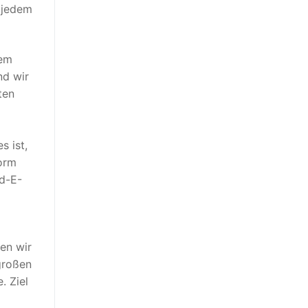
t jedem
nem
nd wir
ten
s ist,
form
ud-E-
en wir
großen
. Ziel