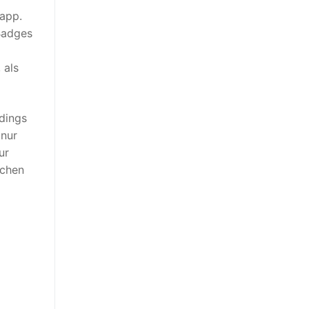
app.
 Badges
 als
dings
 nur
ur
ochen