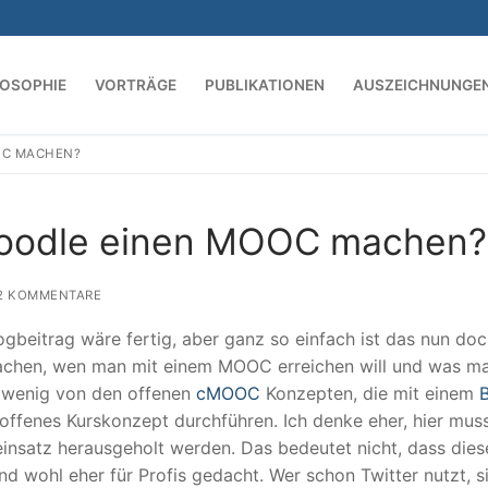
LOSOPHIE
VORTRÄGE
PUBLIKATIONEN
AUSZEICHNUNGE
OC MACHEN?
Suchen nach:
Moodle einen MOOC machen?
2 KOMMENTARE
ogbeitrag wäre fertig, aber ganz so einfach ist das nun do
machen, wen man mit einem MOOC erreichen will und was m
r wenig von den offenen
cMOOC
Konzepten, die mit einem
offenes Kurskonzept durchführen. Ich denke eher, hier mus
insatz herausgeholt werden. Das bedeutet nicht, dass dies
ind wohl eher für Profis gedacht. Wer schon Twitter nutzt, s