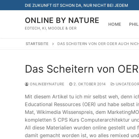
Zum
DIE ZUKUNFT IST SCHON DA, NUR NICHT BEI JEDEM
Inhalt
springen
ONLINE BY NATURE
HOME
PHI
EDTECH, KI, MOODLE & OER
STARTSEITE
DAS SCHEITERN VON OER ODER AUCH NIC
Das Scheitern von OER
ONLINEBYNATURE
2. OKTOBER 2014
UNCATEGOR
Mit diesem Artikel tu ich mir selbst weh, denn i
Educational Ressources (OER) und habe selbst in
Mat, Wikimedia Wissenspreis, dem MarketingMOO
kompletten 5 CPS Kurs Computerarchitektur und 
All diese Materialien wurden online gestellt und
damit gemacht worden ist, wo alles remixed und