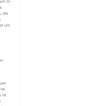
uch-O-
s
, die
s
ipt um
en.
euen
rei
 ist
s