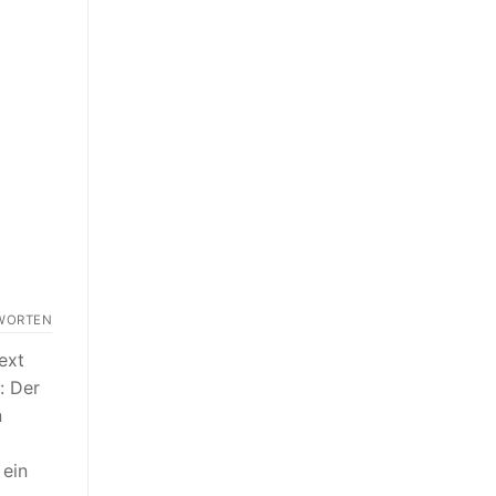
WORTEN
ext
: Der
n
 ein