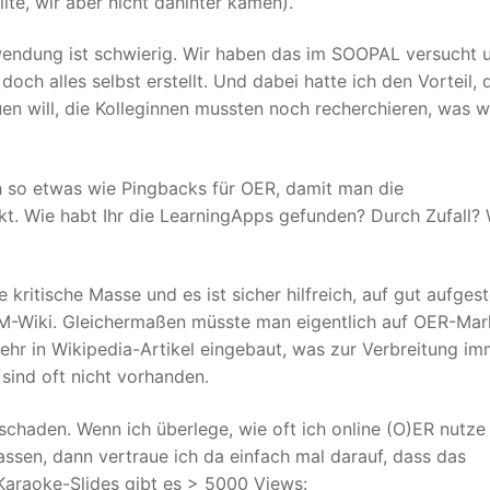
te, wir aber nicht dahinter kamen).
wendung ist schwierig. Wir haben das im SOOPAL versucht 
ch alles selbst erstellt. Und dabei hatte ich den Vorteil, 
uen will, die Kolleginnen mussten noch recherchieren, was 
och so etwas wie Pingbacks für OER, damit man die
. Wie habt Ihr die LearningApps gefunden? Durch Zufall?
ie kritische Masse und es ist sicher hilfreich, auf gut aufgest
M-Wiki. Gleichermaßen müsste man eigentlich auf OER-Mar
ehr in Wikipedia-Artikel eingebaut, was zur Verbreitung i
 sind oft nicht vorhanden.
chaden. Wenn ich überlege, wie oft ich online (O)ER nutze
assen, dann vertraue ich da einfach mal darauf, dass das
Karaoke-Slides gibt es > 5000 Views: