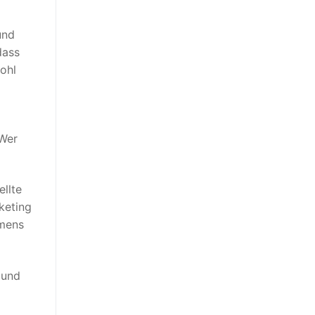
und
dass
wohl
 Wer
ellte
keting
mmens
 und