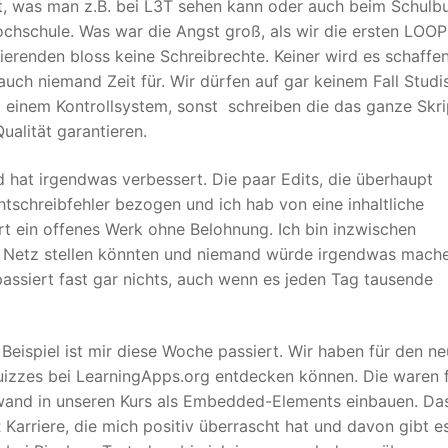
cht, was man z.B. bei L3T sehen kann oder auch beim Schulb
ochschule. Was war die Angst groß, als wir die ersten LOOP
erenden bloss keine Schreibrechte. Keiner wird es schaffen
uch niemand Zeit für. Wir dürfen auf gar keinem Fall Studi
 einem Kontrollsystem, sonst schreiben die das ganze Skr
alität garantieren.
d hat irgendwas verbessert. Die paar Edits, die überhaupt
chtschreibfehler bezogen und ich hab von eine inhaltliche
 ein offenes Werk ohne Belohnung. Ich bin inzwischen
 ns Netz stellen könnten und niemand würde irgendwas mach
passiert fast gar nichts, auch wenn es jeden Tag tausende
s Beispiel ist mir diese Woche passiert. Wir haben für den n
izzes bei LearningApps.org entdecken können. Die waren f
wand in unseren Kurs als Embedded-Elements einbauen. Das
R Karriere, die mich positiv überrascht hat und davon gibt e