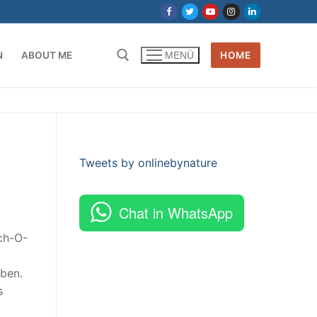
N
ABOUT ME
HOME
MENÜ
Tweets by onlinebynature
Chat in WhatsApp
uch-O-
ben.
s