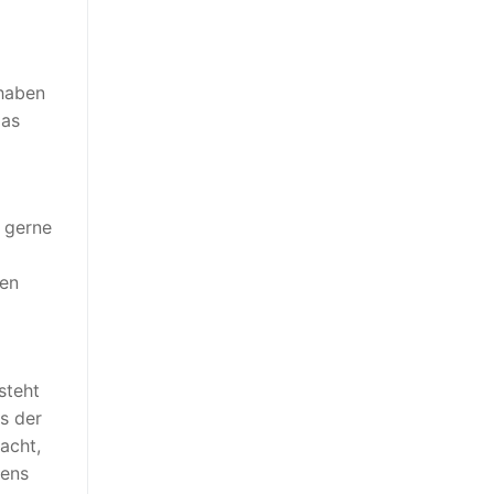
 haben
das
r gerne
ren
steht
s der
acht,
tens