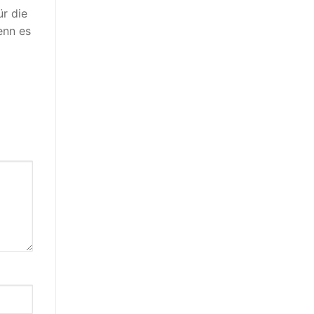
r die
enn es