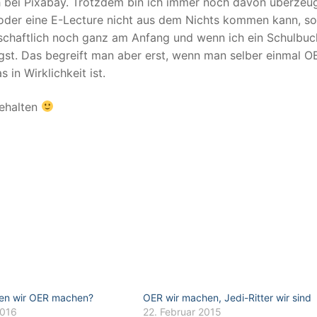
ch bei Pixabay. Trotzdem bin ich immer noch davon überzeug
 oder eine E-Lecture nicht aus dem Nichts kommen kann, s
lschaftlich noch ganz am Anfang und wenn ich ein Schulbuc
ngst. Das begreift man aber erst, wenn man selber einmal O
 in Wirklichkeit ist.
behalten
en wir OER machen?
OER wir machen, Jedi-Ritter wir sind
2016
22. Februar 2015