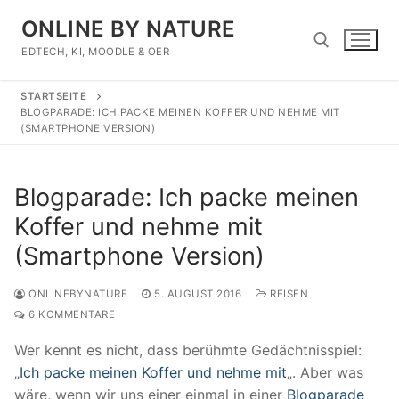
Zum
ONLINE BY NATURE
Inhalt
springen
EDTECH, KI, MOODLE & OER
STARTSEITE
Suchen nach:
BLOGPARADE: ICH PACKE MEINEN KOFFER UND NEHME MIT
(SMARTPHONE VERSION)
Blogparade: Ich packe meinen
Koffer und nehme mit
(Smartphone Version)
ONLINEBYNATURE
5. AUGUST 2016
REISEN
6 KOMMENTARE
Wer kennt es nicht, dass berühmte Gedächtnisspiel:
„
Ich packe meinen Koffer und nehme mit
„. Aber was
wäre, wenn wir uns einer einmal in einer
Blogparade