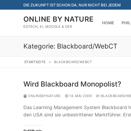
Zum
DIE ZUKUNFT IST SCHON DA, NUR NICHT BEI JEDEM
Inhalt
springen
ONLINE BY NATURE
HOME
PHI
EDTECH, KI, MOODLE & OER
Kategorie:
Blackboard/WebCT
STARTSEITE
BLACKBOARD/WEBCT
Wird Blackboard Monopolist?
ONLINEBYNATURE
14. MAI 2009
BLACKBOARD/W
Das Learning Management System Blackboard hat 
den USA sind sie unbestrittener Marktführer. E
Gefällt mir: