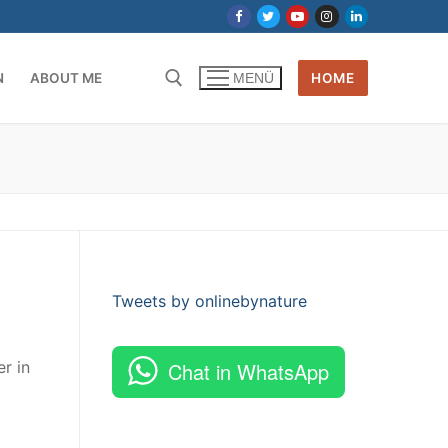
N
ABOUT ME
HOME
MENÜ
Tweets by onlinebynature
r in
Chat in WhatsApp