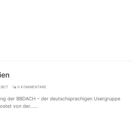
ien
EBCT
0 KOMMENTARE
eeting der BBDACH – der deutschsprachigen Usergruppe
hostet von der……