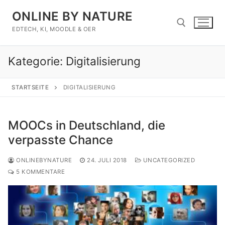
Zum
ONLINE BY NATURE
Inhalt
springen
EDTECH, KI, MOODLE & OER
Kategorie:
Digitalisierung
Suchen nach:
STARTSEITE
DIGITALISIERUNG
MOOCs in Deutschland, die
verpasste Chance
ONLINEBYNATURE
24. JULI 2018
UNCATEGORIZED
5 KOMMENTARE