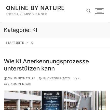
Zum
ONLINE BY NATURE
Inhalt
springen
EDTECH, KI, MOODLE & OER
Kategorie:
KI
Suchen nach:
STARTSEITE
KI
Wie KI Anerkennungsprozesse
unterstützen kann
ONLINEBYNATURE
18. OKTOBER 2023
KI
2 KOMMENTARE