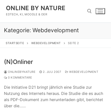
Zum
ONLINE BY NATURE
Inhalt
springen
EDTECH, KI, MOODLE & OER
Kategorie:
Webdevelopment
Suchen nach:
STARTSEITE
WEBDEVELOPMENT
SEITE 2
(N)Onliner
ONLINEBYNATURE
2. JULI 2007
WEBDEVELOPMENT
0 KOMMENTARE
Die Initiative D21 bringt jährlich eine Studie zur
Nutzung des Internets heraus. Die Studie die es auch
als PDF-Dokument zum herunterladen gibt, berichtet
über die……