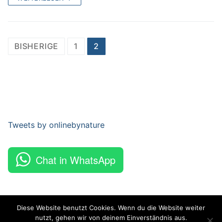
Beitragsnavigation
BISHERIGE
1
2
Tweets by onlinebynature
Chat in WhatsApp
Diese Website benutzt Cookies. Wenn du die Website weiter
nutzt, gehen wir von deinem Einverständnis aus.