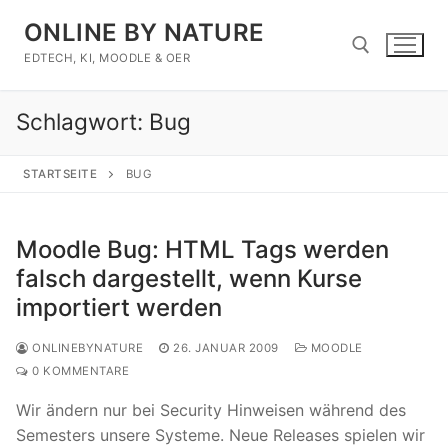
Zum
ONLINE BY NATURE
Inhalt
springen
EDTECH, KI, MOODLE & OER
Schlagwort:
Bug
Suchen nach:
STARTSEITE
BUG
Moodle Bug: HTML Tags werden
falsch dargestellt, wenn Kurse
importiert werden
ONLINEBYNATURE
26. JANUAR 2009
MOODLE
0 KOMMENTARE
Wir ändern nur bei Security Hinweisen während des
Semesters unsere Systeme. Neue Releases spielen wir