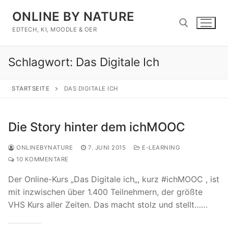
Zum
ONLINE BY NATURE
Inhalt
springen
EDTECH, KI, MOODLE & OER
Schlagwort:
Das Digitale Ich
Suchen nach:
STARTSEITE
DAS DIGITALE ICH
Die Story hinter dem ichMOOC
ONLINEBYNATURE
7. JUNI 2015
E-LEARNING
10 KOMMENTARE
Der Online-Kurs „Das Digitale ich„, kurz #ichMOOC , ist
mit inzwischen über 1.400 Teilnehmern, der größte
VHS Kurs aller Zeiten. Das macht stolz und stellt……