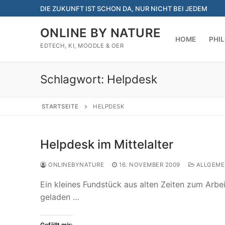
Zum
DIE ZUKUNFT IST SCHON DA, NUR NICHT BEI JEDEM
Inhalt
springen
ONLINE BY NATURE
HOME
PHI
EDTECH, KI, MOODLE & OER
Schlagwort:
Helpdesk
STARTSEITE
HELPDESK
Helpdesk im Mittelalter
ONLINEBYNATURE
16. NOVEMBER 2009
ALLGEME
Ein kleines Fundstück aus alten Zeiten zum Arbe
geladen …
Gefällt mir: