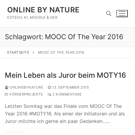
Zum
ONLINE BY NATURE
Inhalt
springen
EDTECH, KI, MOODLE & OER
Schlagwort:
MOOC Of The Year 2016
Suchen nach:
STARTSEITE
MOOC OF THE YEAR 2016
Mein Leben als Juror beim MOTY16
ONLINEBYNATURE
13. SEPTEMBER 2015
FÖRDERPROJEKTE
2 KOMMENTARE
Letzten Sonntag war das Finale vom MOOC Of The
Year 2016 #MOTY16. Als einer der Initiatoren und als
Juror möchte ich gerne ein paar Gedanken……