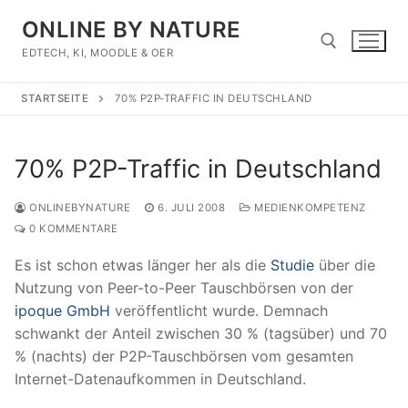
Zum
ONLINE BY NATURE
Inhalt
springen
EDTECH, KI, MOODLE & OER
STARTSEITE
70% P2P-TRAFFIC IN DEUTSCHLAND
Suchen nach:
70% P2P-Traffic in Deutschland
ONLINEBYNATURE
6. JULI 2008
MEDIENKOMPETENZ
0 KOMMENTARE
Es ist schon etwas länger her als die
Studie
über die
Nutzung von Peer-to-Peer Tauschbörsen von der
ipoque GmbH
veröffentlicht wurde. Demnach
schwankt der Anteil zwischen 30 % (tagsüber) und 70
% (nachts) der P2P-Tauschbörsen vom gesamten
Internet-Datenaufkommen in Deutschland.