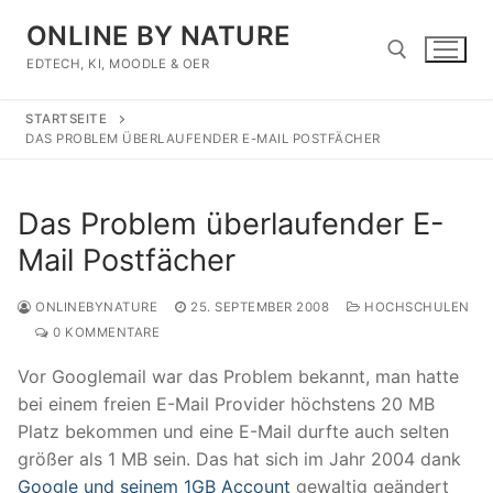
Zum
ONLINE BY NATURE
Inhalt
springen
EDTECH, KI, MOODLE & OER
STARTSEITE
Suchen nach:
DAS PROBLEM ÜBERLAUFENDER E-MAIL POSTFÄCHER
Das Problem überlaufender E-
Mail Postfächer
ONLINEBYNATURE
25. SEPTEMBER 2008
HOCHSCHULEN
0 KOMMENTARE
Vor Googlemail war das Problem bekannt, man hatte
bei einem freien E-Mail Provider höchstens 20 MB
Platz bekommen und eine E-Mail durfte auch selten
größer als 1 MB sein. Das hat sich im Jahr 2004 dank
Google und seinem 1GB Account
gewaltig geändert