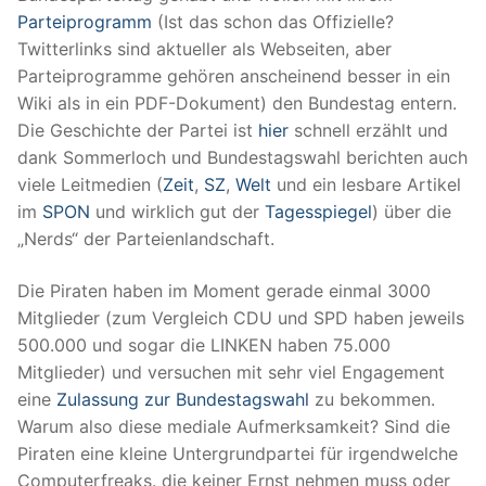
Parteiprogramm
(Ist das schon das Offizielle?
Twitterlinks sind aktueller als Webseiten, aber
Parteiprogramme gehören anscheinend besser in ein
Wiki als in ein PDF-Dokument) den Bundestag entern.
Die Geschichte der Partei ist
hier
schnell erzählt und
dank Sommerloch und Bundestagswahl berichten auch
viele Leitmedien (
Zeit
,
SZ
,
Welt
und ein lesbare Artikel
im
SPON
und wirklich gut der
Tagesspiegel
) über die
„Nerds“ der Parteienlandschaft.
Die Piraten haben im Moment gerade einmal 3000
Mitglieder (zum Vergleich CDU und SPD haben jeweils
500.000 und sogar die LINKEN haben 75.000
Mitglieder) und versuchen mit sehr viel Engagement
eine
Zulassung zur Bundestagswahl
zu bekommen.
Warum also diese mediale Aufmerksamkeit? Sind die
Piraten eine kleine Untergrundpartei für irgendwelche
Computerfreaks. die keiner Ernst nehmen muss oder