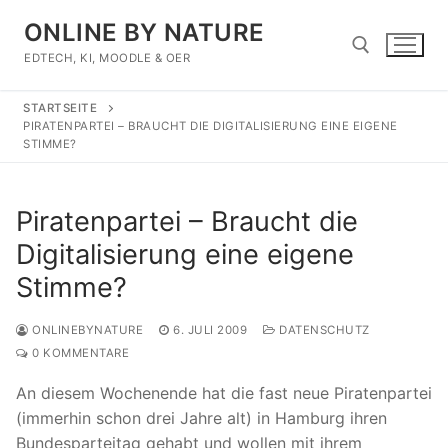
Zum
ONLINE BY NATURE
Inhalt
springen
EDTECH, KI, MOODLE & OER
STARTSEITE
Suchen nach:
PIRATENPARTEI – BRAUCHT DIE DIGITALISIERUNG EINE EIGENE
STIMME?
Piratenpartei – Braucht die
Digitalisierung eine eigene
Stimme?
ONLINEBYNATURE
6. JULI 2009
DATENSCHUTZ
0 KOMMENTARE
An diesem Wochenende hat die fast neue Piratenpartei
(immerhin schon drei Jahre alt) in Hamburg ihren
Bundesparteitag gehabt und wollen mit ihrem