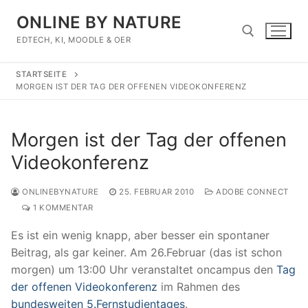
Zum
ONLINE BY NATURE
Inhalt
springen
EDTECH, KI, MOODLE & OER
STARTSEITE
Suchen nach:
MORGEN IST DER TAG DER OFFENEN VIDEOKONFERENZ
Morgen ist der Tag der offenen
Videokonferenz
ONLINEBYNATURE
25. FEBRUAR 2010
ADOBE CONNECT
1 KOMMENTAR
Es ist ein wenig knapp, aber besser ein spontaner
Beitrag, als gar keiner. Am 26.Februar (das ist schon
morgen) um 13:00 Uhr veranstaltet oncampus den
Tag
der offenen Videokonferenz
im Rahmen des
bundesweiten 5.Fernstudientages
.