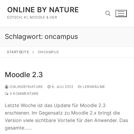
Zum
ONLINE BY NATURE
Inhalt
springen
EDTECH, KI, MOODLE & OER
Schlagwort:
oncampus
Suchen nach:
STARTSEITE
ONCAMPUS
Moodle 2.3
ONLINEBYNATURE
6. JULI 2012
LERNRÄUME
3 KOMMENTARE
Letzte Woche ist das Update für Moodle 2.3
erschienen. Im Gegensatz zu Moodle 2.x bringt die
Version viele sichtbare Vorteile für den Anwender. Das
gesamte……