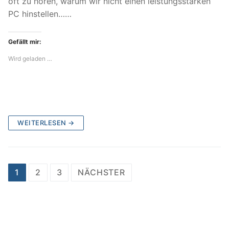
oft zu hören, warum wir nicht einen leistungsstarken
PC hinstellen……
Gefällt mir:
Wird geladen …
WEITERLESEN →
Beitragsnavigation
1
2
3
NÄCHSTER