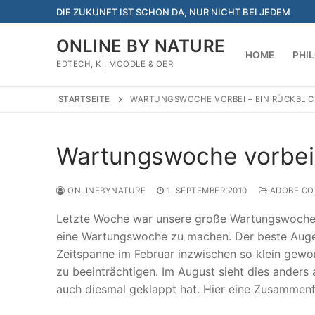
Zum
DIE ZUKUNFT IST SCHON DA, NUR NICHT BEI JEDEM
Inhalt
springen
ONLINE BY NATURE
HOME
PHI
EDTECH, KI, MOODLE & OER
STARTSEITE
WARTUNGSWOCHE VORBEI – EIN RÜCKBLIC
Wartungswoche vorbei 
ONLINEBYNATURE
1. SEPTEMBER 2010
ADOBE CO
Letzte Woche war unsere große Wartungswoche 
eine Wartungswoche zu machen. Der beste Augenbl
Zeitspanne im Februar inzwischen so klein gewo
zu beeinträchtigen. Im August sieht dies anders
auch diesmal geklappt hat. Hier eine Zusammenf