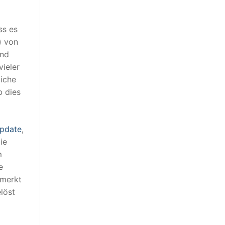
ss es
) von
und
vieler
liche
b dies
pdate
,
ie
m
e
 merkt
löst