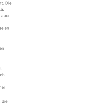
t. Die
.a.
, aber
seien
en
t
Ich
mer
 die