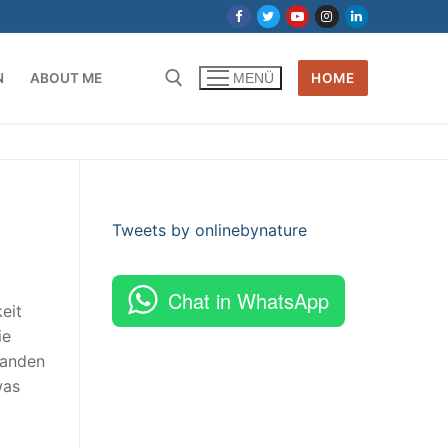
N
ABOUT ME
HOME
MENÜ
Tweets by onlinebynature
Chat in WhatsApp
eit
ie
manden
was