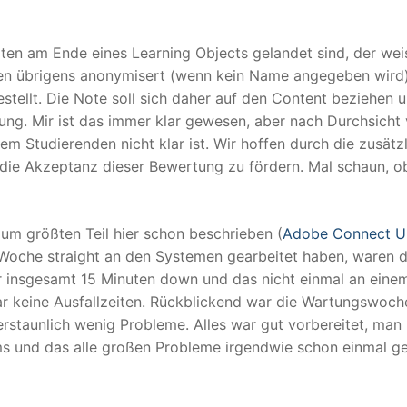
ten am Ende eines Learning Objects gelandet sind, der wei
den übrigens anonymisert (wenn kein Name angegeben wird
tellt. Die Note soll sich daher auf den Content beziehen 
ung. Mir ist das immer klar gewesen, aber nach Durchsicht 
 Studierenden nicht klar ist. Wir hoffen durch die zusätz
ie Akzeptanz dieser Bewertung zu fördern. Mal schaun, o
um größten Teil hier schon beschrieben (
Adobe Connect U
e Woche straight an den Systemen gearbeitet haben, waren d
r insgesamt 15 Minuten down und das nicht einmal an eine
ar keine Ausfallzeiten. Rückblickend war die Wartungswoch
erstaunlich wenig Probleme. Alles war gut vorbereitet, man
ms und das alle großen Probleme irgendwie schon einmal ge