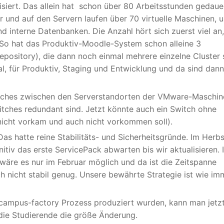
siert. Das allein hat schon über 80 Arbeitsstunden gedauer
und auf den Servern laufen über 70 virtuelle Maschinen, u
d interne Datenbanken. Die Anzahl hört sich zuerst viel an
o hat das Produktiv-Moodle-System schon alleine 3
ository), die dann noch einmal mehrere einzelne Cluster 
, für Produktiv, Staging und Entwicklung und da sind dann
itches zwischen den Serverstandorten der VMware-Maschin
witches redundant sind. Jetzt könnte auch ein Switch ohne
nicht vorkam und auch nicht vorkommen soll).
Das hatte reine Stabilitäts- und Sicherheitsgründe. Im Herbs
itiv das erste ServicePack abwarten bis wir aktualisieren. 
wäre es nur im Februar möglich und da ist die Zeitspanne
h nicht stabil genug. Unsere bewährte Strategie ist wie im
ncampus-factory Prozess produziert wurden, kann man jetzt
 die Studierende die größe Änderung.