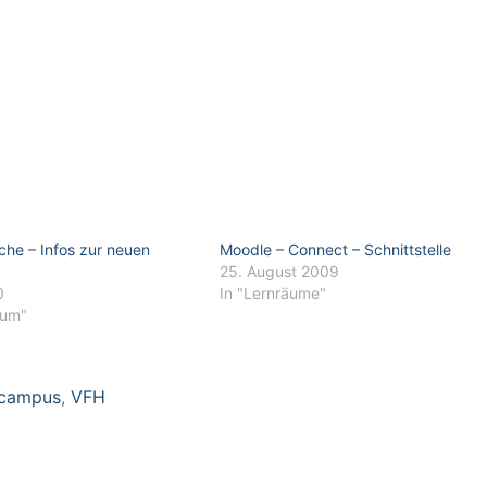
he – Infos zur neuen
Moodle – Connect – Schnittstelle
25. August 2009
0
In "Lernräume"
ium"
campus
,
VFH