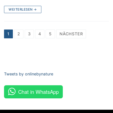
WEITERLESEN →
Beitragsnavigation
1
2
3
4
5
NÄCHSTER
Tweets by onlinebynature
Chat in WhatsApp