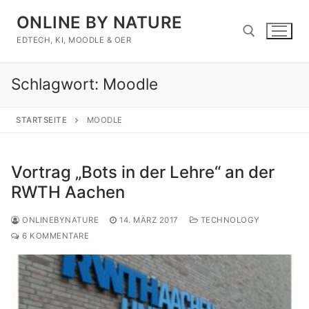
Zum
ONLINE BY NATURE
Inhalt
springen
EDTECH, KI, MOODLE & OER
Schlagwort:
Moodle
Suchen nach:
STARTSEITE
MOODLE
Vortrag „Bots in der Lehre“ an der
RWTH Aachen
ONLINEBYNATURE
14. MÄRZ 2017
TECHNOLOGY
6 KOMMENTARE