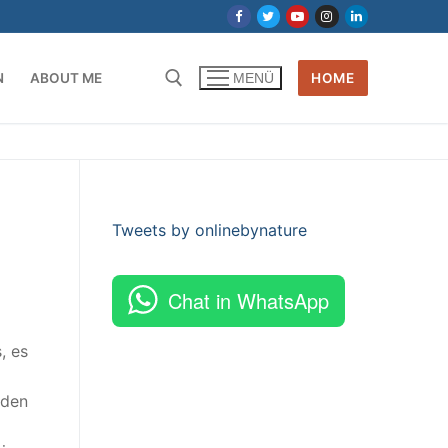
N
ABOUT ME
HOME
MENÜ
Tweets by onlinebynature
Chat in WhatsApp
, es
nden