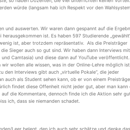
te, so haben Dozenten, die viel unterrichten keinen Vorteil
werden würde (langsam hab ich Respekt vor den Wahlsyste
en und auswerten. Wir waren dann gespannt auf die Ergebn
ei herausgekommen ist. Es haben 597 Studierende „gewählt
nig ist, aber trotzdem repräsentativ. Als die Preisträger
 die Sieger auch so gut sind. Wir haben dann Interviews mi
 und Camtasia) und diese dann auf YouTube veröffentlicht.
n wir wollen alle wissen, was in der Online-Lehre möglich is
zu den Interviews gibt auch „virtuelle Pokale“, die jeder
man auch als Student sehen kann, ob er von einem Preisträge
rlich findet diese Offenheit nicht jeder gut, aber man kann 
 auf die Kommentare, dennoch finde ich die Aktion sehr gut
eiss ich, dass sie niemanden schadet.
den/Leer belegt, den ich auch sehr schätze und denke das