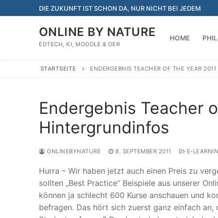
Zum
DIE ZUKUNFT IST SCHON DA, NUR NICHT BEI JEDEM
Inhalt
springen
ONLINE BY NATURE
HOME
PHI
EDTECH, KI, MOODLE & OER
STARTSEITE
ENDERGEBNIS TEACHER OF THE YEAR 201
Endergebnis Teacher of
Hintergrundinfos
ONLINEBYNATURE
8. SEPTEMBER 2011
E-LEARNI
Hurra – Wir haben jetzt auch einen Preis zu ver
sollten „Best Practice“ Beispiele aus unserer On
können ja schlecht 600 Kurse anschauen und komp
befragen. Das hört sich zuerst ganz einfach an, 