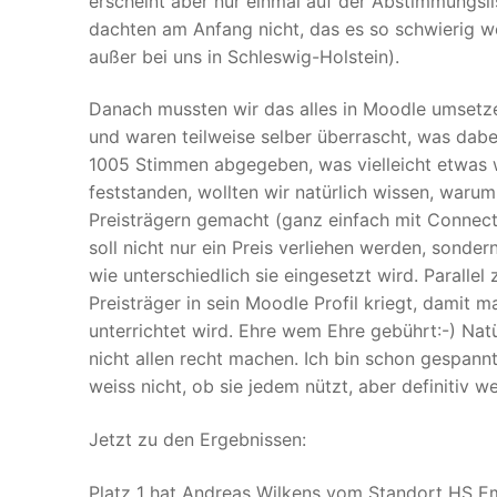
erscheint aber nur einmal auf der Abstimmungslis
dachten am Anfang nicht, das es so schwierig 
außer bei uns in Schleswig-Holstein).
Danach mussten wir das alles in Moodle umsetz
und waren teilweise selber überrascht, was dab
1005 Stimmen abgegeben, was vielleicht etwas we
feststanden, wollten wir natürlich wissen, warum
Preisträgern gemacht (ganz einfach mit Connect
soll nicht nur ein Preis verliehen werden, sonder
wie unterschiedlich sie eingesetzt wird. Parallel 
Preisträger in sein Moodle Profil kriegt, damit 
unterrichtet wird. Ehre wem Ehre gebührt:-) Natü
nicht allen recht machen. Ich bin schon gespannt
weiss nicht, ob sie jedem nützt, aber definitiv w
Jetzt zu den Ergebnissen:
Platz 1 hat Andreas Wilkens vom Standort HS Em