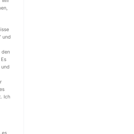
. Wir
men,
isse
“ und
t den
 Es
t und
r
es
. Ich
 es