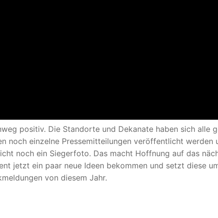
eg positiv. Die Standorte und Dekanate haben sich alle g
llen noch einzelne Pressemitteilungen veröffentlicht werden
elleicht noch ein Siegerfoto. Das macht Hoffnung auf das näc
zent jetzt ein paar neue Ideen bekommen und setzt diese um
ckmeldungen von diesem Jahr.