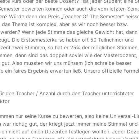
beste Kurs oder der beste Dozent? Hat jeder Student eine S
 Semester bewerten können oder auch die vom letzten Seme
en? Würde dann der Preis „Teacher Of The Semester“ heiss
n, das Thema ist komplex, aber es wir noch besser bzw.
 werden? Wenn jede Stimme das gleiche Gewicht hat, dann 
zugt. Die Erstsemesterkurse haben oft 50 Teilnehmer und
ozent zwei Stimmen, so hat er 25% der möglichen Stimmen
mmen, dann sind das doppelt soviel wie der Masterdozent,
 gut. Also mussten wir uns mühsam (ich schreibe besser
 ein faires Ergebnis erwarten ließ. Unsere offizielle Forme
ür den Teacher / Anzahl durch den Teacher unterrichteter
ktor
mmen nur seine Kurse zu bewerten, also keine Universal-Li
 war richtig gut, der kriegt jetzt immer meine Stimme) und
ich nicht auf einen Dozenten festlegen wollten. Jeder Doz