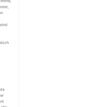
timme,
ster,
en
sind
 doch
l
ste
 er
ent