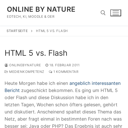
Zum
ONLINE BY NATURE
Inhalt
springen
EDTECH, KI, MOODLE & OER
STARTSEITE
HTML 5 VS. FLASH
Suchen nach:
HTML 5 vs. Flash
ONLINEBYNATURE
18. FEBRUAR 2011
MEDIENKOMPETENZ
1 KOMMENTAR
Heute Morgen habe ich einen
angeblich interessanten
Bericht
zugeschickt bekommen. Es ging um HTML 5
oder Flash und diese Diskussion habe ich in den
letzten Tagen, Wochen schon öfters gelesen, gehört
und diskutiert. Anscheinend spaltet dieses Thema das
Netz, aber fragt einmal in bestimmten Foren nach was
besser sei: Java oder PHP? Das Ergebnis ist auch sehr