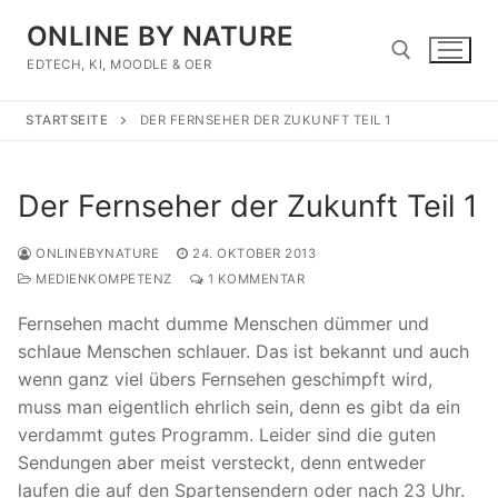
Zum
ONLINE BY NATURE
Inhalt
springen
EDTECH, KI, MOODLE & OER
STARTSEITE
DER FERNSEHER DER ZUKUNFT TEIL 1
Suchen nach:
Der Fernseher der Zukunft Teil 1
ONLINEBYNATURE
24. OKTOBER 2013
MEDIENKOMPETENZ
1 KOMMENTAR
Fernsehen macht dumme Menschen dümmer und
schlaue Menschen schlauer. Das ist bekannt und auch
wenn ganz viel übers Fernsehen geschimpft wird,
muss man eigentlich ehrlich sein, denn es gibt da ein
verdammt gutes Programm. Leider sind die guten
Sendungen aber meist versteckt, denn entweder
laufen die auf den Spartensendern oder nach 23 Uhr.