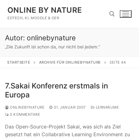
Zum
ONLINE BY NATURE
Inhalt
springen
EDTECH, KI, MOODLE & OER
Autor:
onlinebynature
Suchen nach:
„Die Zukunft ist schon da, nur nicht bei jedem.“
STARTSEITE
ARCHIVE FÜR ONLINEBYNATURE
SEITE 44
7.Sakai Konferenz erstmals in
Europa
ONLINEBYNATURE
31. JANUAR 2007
LERNRÄUME
0 KOMMENTARE
Das Open-Source-Projekt Sakai, was sich als Ziel
gesetzt hat ein Collabrative Learning Environment zu