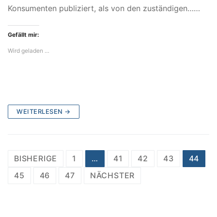
Konsumenten publiziert, als von den zuständigen……
Gefällt mir:
Wird geladen …
WEITERLESEN →
Beitragsnavigation
BISHERIGE
1
…
41
42
43
44
45
46
47
NÄCHSTER