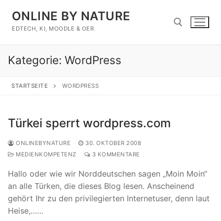
Zum
ONLINE BY NATURE
Inhalt
springen
EDTECH, KI, MOODLE & OER
Kategorie:
WordPress
Suchen nach:
STARTSEITE
WORDPRESS
Türkei sperrt wordpress.com
ONLINEBYNATURE
30. OKTOBER 2008
MEDIENKOMPETENZ
3 KOMMENTARE
Hallo oder wie wir Norddeutschen sagen „Moin Moin“
an alle Türken, die dieses Blog lesen. Anscheinend
gehört Ihr zu den privilegierten Internetuser, denn laut
Heise,……