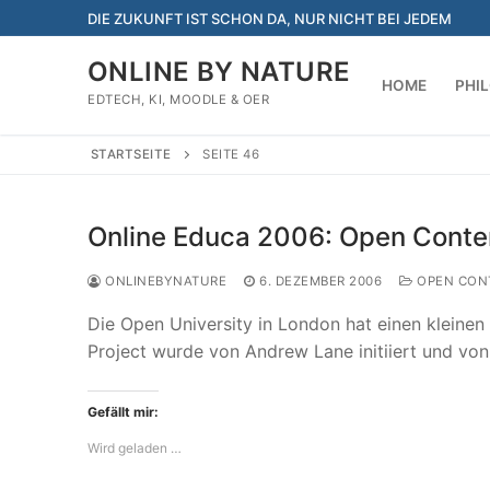
Zum
DIE ZUKUNFT IST SCHON DA, NUR NICHT BEI JEDEM
Inhalt
springen
ONLINE BY NATURE
HOME
PHI
EDTECH, KI, MOODLE & OER
STARTSEITE
SEITE 46
Online Educa 2006: Open Conte
ONLINEBYNATURE
6. DEZEMBER 2006
OPEN CON
Die Open University in London hat einen kleinen 
Project wurde von Andrew Lane initiiert und v
Gefällt mir:
Wird geladen …