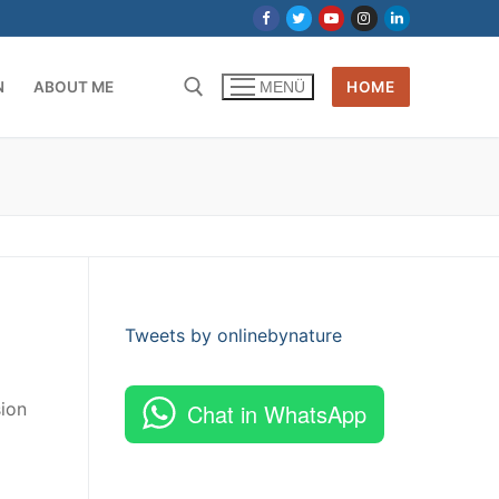
N
ABOUT ME
HOME
MENÜ
Tweets by onlinebynature
ion
Chat in WhatsApp