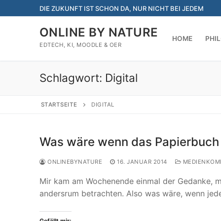
Zum
DIE ZUKUNFT IST SCHON DA, NUR NICHT BEI JEDEM
Inhalt
springen
ONLINE BY NATURE
HOME
PHI
EDTECH, KI, MOODLE & OER
Schlagwort:
Digital
STARTSEITE
DIGITAL
Was wäre wenn das Papierbuc
ONLINEBYNATURE
16. JANUAR 2014
MEDIENKOM
Mir kam am Wochenende einmal der Gedanke, ma
andersrum betrachten. Also was wäre, wenn je
Gefällt mir: